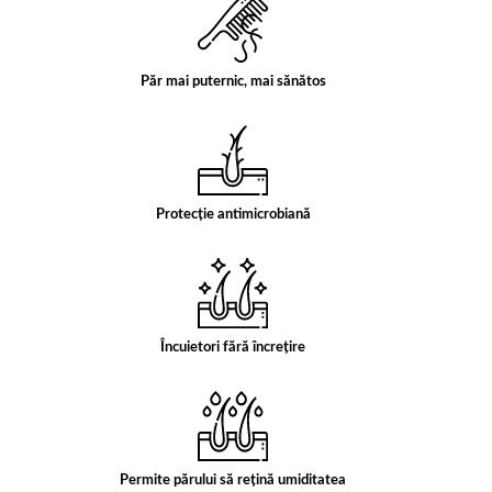
Păr mai puternic, mai sănătos
Protecție antimicrobiană
Încuietori fără încrețire
Permite părului să rețină umiditatea