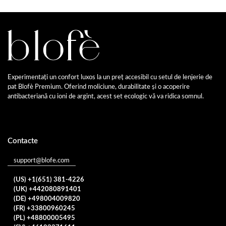
Experimentați un confort luxos la un preț accesibil cu setul de lenjerie de
pat Blofè Premium. Oferind moliciune, durabilitate și o acoperire
antibacteriană cu ioni de argint, acest set ecologic vă va ridica somnul.
Contacte
support@blofe.com
(US) +1(651) 381-4226
(UK) +442080891401
(DE) +498004009820
(FR) +33800960245
(PL) +48800005495