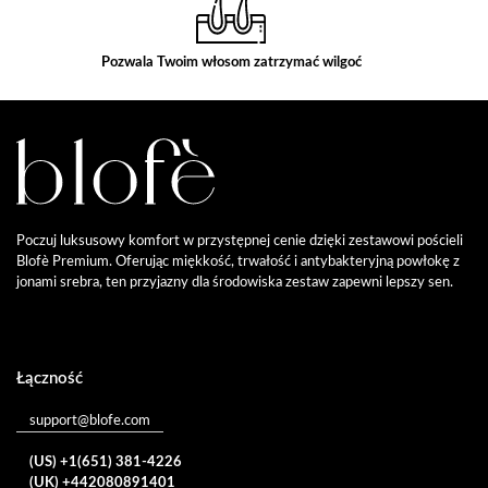
Pozwala Twoim włosom zatrzymać wilgoć
Poczuj luksusowy komfort w przystępnej cenie dzięki zestawowi pościeli
Blofè Premium. Oferując miękkość, trwałość i antybakteryjną powłokę z
jonami srebra, ten przyjazny dla środowiska zestaw zapewni lepszy sen.
Łączność
support@blofe.com
(US) +1(651) 381-4226
(UK) +442080891401