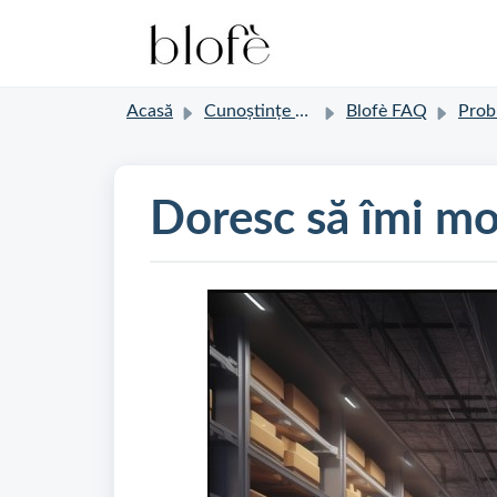
Acasă
Cunoștințe de bază
Blofè FAQ
Probleme 
Doresc să îmi m