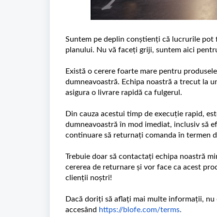
Suntem pe deplin conștienți că lucrurile pot 
planului. Nu vă faceți griji, suntem aici pen
Există o cerere foarte mare pentru produsele 
dumneavoastră. Echipa noastră a trecut la u
asigura o livrare rapidă ca fulgerul.
Din cauza acestui timp de execuție rapid, est
dumneavoastră în mod imediat, inclusiv să e
continuare să returnați comanda în termen de 
Trebuie doar să contactați echipa noastră min
cererea de returnare și vor face ca acest pro
clienții noștri!
Dacă doriți să aflați mai multe informații, nu 
accesând
https://blofe.com/terms
.