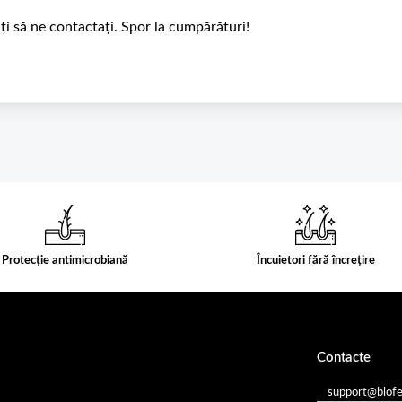
ți să ne contactați. Spor la cumpărături!
Protecție antimicrobiană
Încuietori fără încrețire
Contacte
support@blof