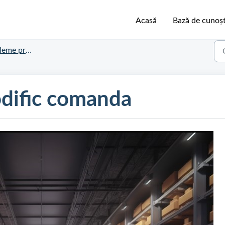
Acasă
Bază de cunoșt
privind comanda
odific comanda