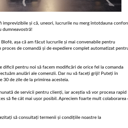
fi imprevizibile și că, uneori, lucrurile nu merg întotdauna confo
tru dumneavostră!
Blofè, așa că am făcut lucrurile și mai convenabile pentru
n proces de comandă și de expediere complet automatizat pentr
e dificil pentru noi să facem modificări de orice fel la comanda
fectuăm anulări ale comenzii.
Dar nu vă faceți griji! Puteți în
30 de zile de la primirea acesteia.
unată de servicii pentru clienți, iar aceștia vă vor procesa rapid
ces să fie cât mai ușor posibil. Apreciem foarte mult colaborarea
ezitați să consultați termenii și condițiile noastre la